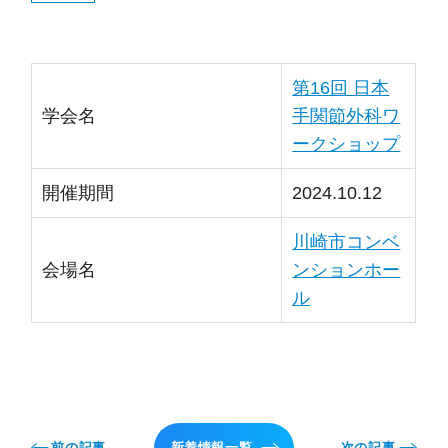
第16回 日本
学会名
手関節外科ワ
ークショップ
開催期間
2024.10.12
川崎市コンベ
会場名
ンションホー
ル
前の記事
新着情報一覧
次の記事